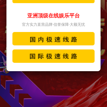
亚洲顶级在线娱乐平台
官方实力直营品牌·信誉保障·大额无忧